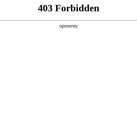
牌天地
全新一代 瑞虎9
瑞虎9X